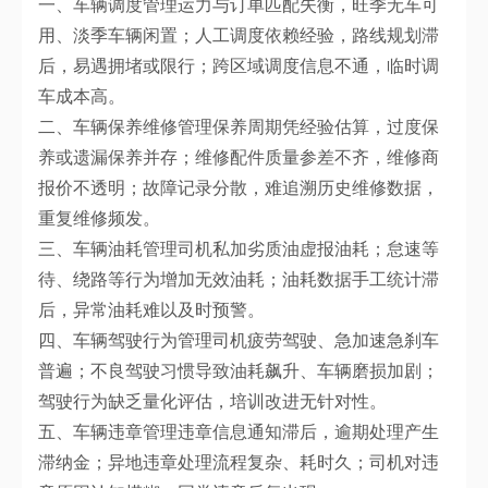
一、车辆调度管理运力与订单匹配失衡，旺季无车可
用、淡季车辆闲置；人工调度依赖经验，路线规划滞
后，易遇拥堵或限行；跨区域调度信息不通，临时调
车成本高。
二、车辆保养维修管理保养周期凭经验估算，过度保
养或遗漏保养并存；维修配件质量参差不齐，维修商
报价不透明；故障记录分散，难追溯历史维修数据，
重复维修频发。
三、车辆油耗管理司机私加劣质油虚报油耗；怠速等
待、绕路等行为增加无效油耗；油耗数据手工统计滞
后，异常油耗难以及时预警。
四、车辆驾驶行为管理司机疲劳驾驶、急加速急刹车
普遍；不良驾驶习惯导致油耗飙升、车辆磨损加剧；
驾驶行为缺乏量化评估，培训改进无针对性。
五、车辆违章管理违章信息通知滞后，逾期处理产生
滞纳金；异地违章处理流程复杂、耗时久；司机对违