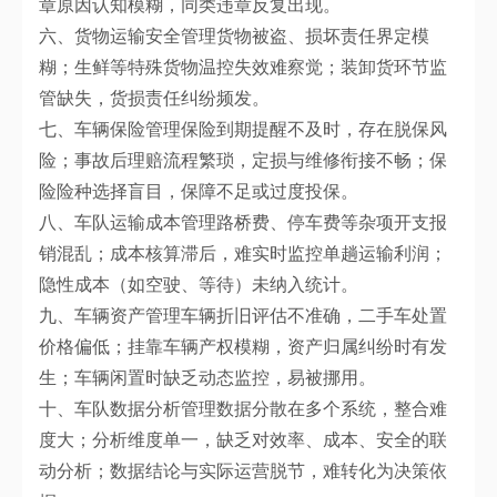
章原因认知模糊，同类违章反复出现。
六、货物运输安全管理货物被盗、损坏责任界定模
糊；生鲜等特殊货物温控失效难察觉；装卸货环节监
管缺失，货损责任纠纷频发。
七、车辆保险管理保险到期提醒不及时，存在脱保风
险；事故后理赔流程繁琐，定损与维修衔接不畅；保
险险种选择盲目，保障不足或过度投保。
八、车队运输成本管理路桥费、停车费等杂项开支报
销混乱；成本核算滞后，难实时监控单趟运输利润；
隐性成本（如空驶、等待）未纳入统计。
九、车辆资产管理车辆折旧评估不准确，二手车处置
价格偏低；挂靠车辆产权模糊，资产归属纠纷时有发
生；车辆闲置时缺乏动态监控，易被挪用。
十、车队数据分析管理数据分散在多个系统，整合难
度大；分析维度单一，缺乏对效率、成本、安全的联
动分析；数据结论与实际运营脱节，难转化为决策依