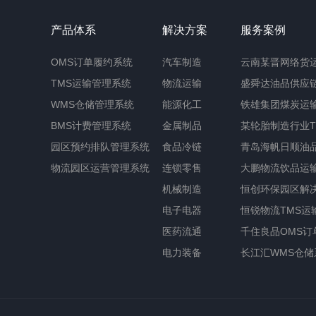
产品体系
解决方案
服务案例
OMS订单履约系统
汽车制造
云南某晋网络货
TMS运输管理系统
物流运输
盛舜达油品供应
WMS仓储管理系统
能源化工
铁雄集团煤炭运输
BMS计费管理系统
金属制品
某轮胎制造行业T
园区预约排队管理系统
食品冷链
青岛海帆日顺油品
物流园区运营管理系统
连锁零售
大鹏物流饮品运输
机械制造
恒创环保园区解
电子电器
恒锐物流TMS运
医药流通
千住良品OMS订
电力装备
长江汇WMS仓