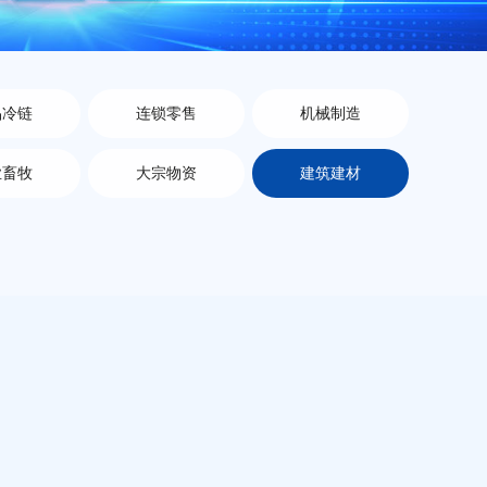
品冷链
连锁零售
机械制造
业畜牧
大宗物资
建筑建材