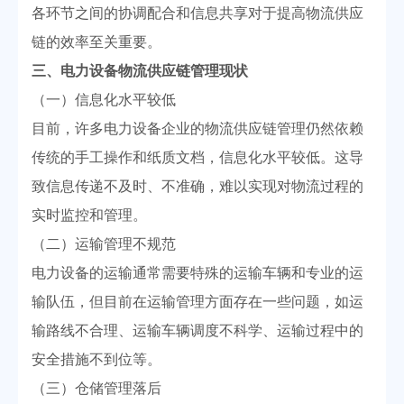
各环节之间的协调配合和信息共享对于提高物流供应
链的效率至关重要。
三、电力设备物流供应链管理现状
（一）信息化水平较低
目前，许多电力设备企业的物流供应链管理仍然依赖
传统的手工操作和纸质文档，信息化水平较低。这导
致信息传递不及时、不准确，难以实现对物流过程的
实时监控和管理。
（二）运输管理不规范
电力设备的运输通常需要特殊的运输车辆和专业的运
输队伍，但目前在运输管理方面存在一些问题，如运
输路线不合理、运输车辆调度不科学、运输过程中的
安全措施不到位等。
（三）仓储管理落后