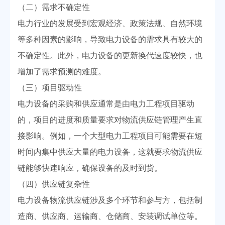
（二）需求不确定性
电力行业的发展受到宏观经济、政策法规、自然环境
等多种因素的影响，导致电力设备的需求具有较大的
不确定性。此外，电力设备的更新换代速度较快，也
增加了需求预测的难度。
（三）项目驱动性
电力设备的采购和供应通常是由电力工程项目驱动
的，项目的进度和质量要求对物流供应链管理产生直
接影响。例如，一个大型电力工程项目可能需要在短
时间内集中供应大量的电力设备，这就要求物流供应
链能够快速响应，确保设备的及时到货。
（四）供应链复杂性
电力设备物流供应链涉及多个环节和参与方，包括制
造商、供应商、运输商、仓储商、安装调试单位等。