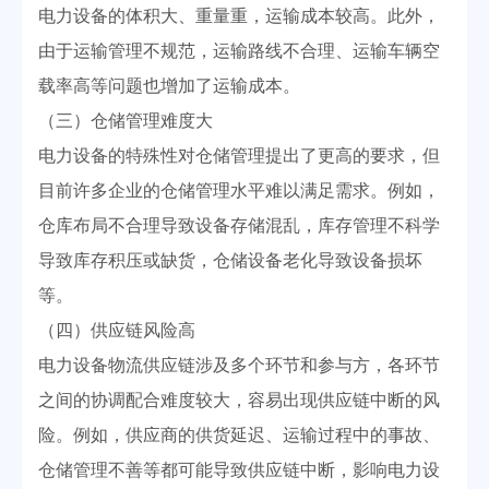
电力设备的体积大、重量重，运输成本较高。此外，
由于运输管理不规范，运输路线不合理、运输车辆空
载率高等问题也增加了运输成本。
（三）仓储管理难度大
电力设备的特殊性对仓储管理提出了更高的要求，但
目前许多企业的仓储管理水平难以满足需求。例如，
仓库布局不合理导致设备存储混乱，库存管理不科学
导致库存积压或缺货，仓储设备老化导致设备损坏
等。
（四）供应链风险高
电力设备物流供应链涉及多个环节和参与方，各环节
之间的协调配合难度较大，容易出现供应链中断的风
险。例如，供应商的供货延迟、运输过程中的事故、
仓储管理不善等都可能导致供应链中断，影响电力设