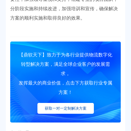
分阶段实施和持续改进，加强培训和宣传，确保解决
方案的顺利实施和取得良好的效果。
【鼎软天下】致力于为各行业提供物流数字化
转型解决方案，满足全球企业客户的发展需
求，
发挥最大的商业价值，点击下方获取行业专属
方案！
获取一对一定制解决方案