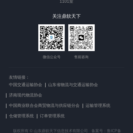
1101室
关注鼎软天下
微信公众号
售前咨询
友情链接：
中国交通运输协会
山东省物流与交通运输协会
济南现代物流协会
中国商业联合会商贸物流与供应链分会
运输管理系统
仓储管理系统
订单管理系统
版权所有 © 山东鼎软天下信息技术有限公司
备案号：鲁ICP备