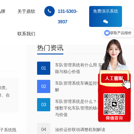
品牌
关于鼎软
131-5303-
免费演示系统
3937
获取产品报价
联系我们
产品功能清单
热门资讯
车队管理系统有什么用 实际功
01
能与核心价值
车队管理系统车辆监控功能详
02
归类。
解
排、在
车队管理系统是什么？一文读
03
懂数字化车队管理的核心功能
与价值
04
油价运价联动调整机制解读
子系统既