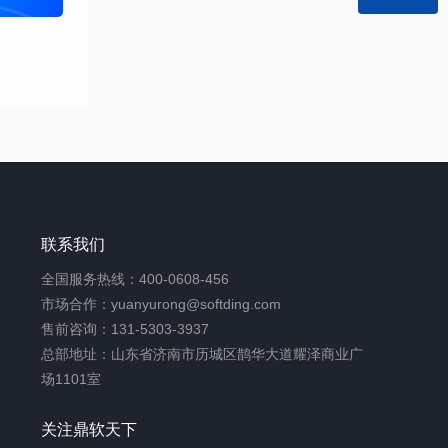
联系我们
全国服务热线：400-0608-456
市场合作：yuanyurong@softding.com
售前咨询：131-5303-3937
总部地址：山东省济南市历城区鹊华大道耀泽商业广
场1101室
关注鼎软天下