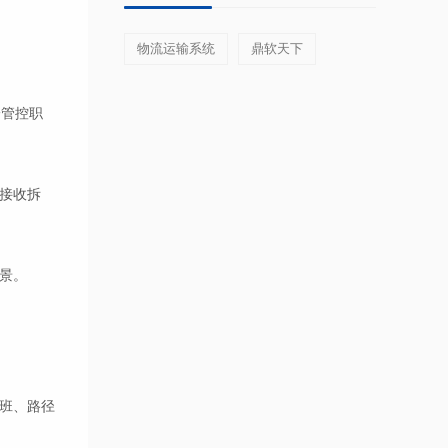
物流运输系统
鼎软天下
一管控职
接收拆
景。
班、路径